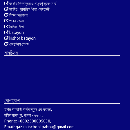
জাতীয় শিক্ষাক্রম ও পাঠ্যপুস্তক বোর্ড
জাতীয় প্রাথমিক শিক্ষা একাডেমী
শিক্ষা মন্ত্রণালয়
পাবনা জেলা
দৈনিক শিক্ষা
batayon
kishor batayon
কোয়ান্টাম মেথড
মানচিত্র
যোগাযোগ
ইমাম গাযযালী গার্লস স্কুল এন্ড কলেজ,
দক্ষিণ রাঘবপুর, পাবনা - ৬৬০০,
Phone: +8802588805038,
Email: gazzalischool.pabna@gmail.com