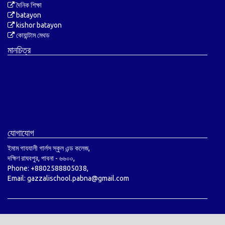
দৈনিক শিক্ষা
batayon
kishor batayon
কোয়ান্টাম মেথড
মানচিত্র
যোগাযোগ
ইমাম গাযযালী গার্লস স্কুল এন্ড কলেজ,
দক্ষিণ রাঘবপুর, পাবনা - ৬৬০০,
Phone: +8802588805038,
Email: gazzalischool.pabna@gmail.com